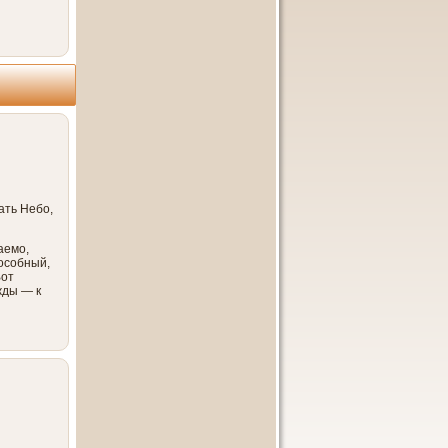
ать Небо,
аемо,
пособный,
Вот
жды — к