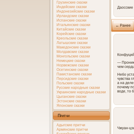
Грузинские сказки
Индейские сказки
Даосские
Индонезийские сказки
Ирландские сказки
Испанские сказки
Итальянские сказки
← Ранее
Китайские сказки
Корейские сказки
Креольские сказки
Латышские сказки
Македонские сказки
Молдавские сказки
Конфуций
Монгольские сказки
Немецкие сказки
— Проникн
Норвежские сказки
чем сердц
Осетинские сказки
Пакистанские сказки
Небо уста
Персидские сказки
чувства г
а на деле
Польские сказки
почему по
Русские народные сказки
воде, то 
Украинские народные сказки
Цыганские сказки
Эстонские сказки
Японские сказки
Притчи
Адыгские притчи
Чжуан-цзы
Армянские притчи