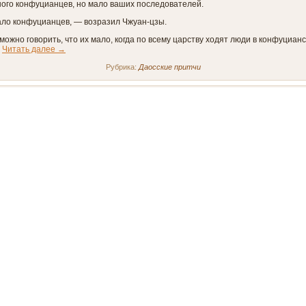
ного конфуцианцев, но мало ваших последователей.
ало конфуцианцев, — возразил Чжуан-цзы.
можно говорить, что их мало, когда по всему царству ходят люди в конфуцианс
?
Читать далее
→
Рубрика:
Даосские притчи
Добровольный уход
раной правил император Яо, он назначил Бочэн Цзыгао начальником над одно
. После смерти Яо трон перешёл к Шуню, а от него — к императору Юю. Тогд
тставку и уехал домой.
огорчился, что такой мудрый чиновник оставил пост, и поехал навестить его. 
 приехал к Бочэну, тот работал в поле. Юй поспешно подошёл к нему, покло
итать далее
→
Рубрика:
Даосские притчи
Дружба четырёх
ий Жертвы, Носильщик, Пахарь и Приходящий, беседуя, сказали друг другу:
ружились бы с тем, кто способен считать небытие — головой, жизнь — позво
— хвостом; с тем, кто понимает, что рождение и смерть, существование и гибе