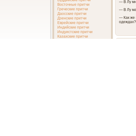
Буддийские притчи
— В Лу м
Восточные притчи
Греческие притчи
— В Лу м
Даосские притчи
— Как же 
Дзенские притчи
одеждах
Еврейские притчи
Индийские притчи
Индуистские притчи
Казахские притчи
Камбоджийские притчи
Притчи про Насреддина
Разные притчи
Суфийские притчи
Татарские притчи
Когда ст
провинций
Хасидские притчи
подал в о
Христианские притчи
Японские притчи
Юй очень 
император
Мифы
сказал:
Ч
Мифы Ацтеков
Мифы Вавилонии
Мифы древнего Египта
Мифы древней Греции
Мифы древней Индии
Мифы древних славян
Мифы древней Японии
Приносящ
Мифы индейцев майя
Мифы Шумера и Аккада
— Мы под
Мифы Угарита
а смерть 