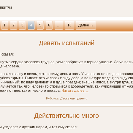
 притчи
1
2
3
4
5
6
…
16
Далее →
Девять испытаний
 сказал:
уть в сердце человека труднее, чем пробраться в горное ущелье. Легче позн
е человека.
новило весну и осень, лето и зиму, день и ночь. У человека же лицо непрониц
лубоко скрыты. Бывает, что человек с виду добр, а по натуре жаден; по виду с
 никчёмный; по виду деловит, а в душе празден; внешне мягок, а внутри груб. 
лучается так, что человек то стремится к добродетели, как умирающий от жа
бежит от неё, как от лесного пожара.
Читать далее
→
Рубрика:
Даосские притчи
Действительно много
 увиделся с лусским царём, и тот ему сказал: